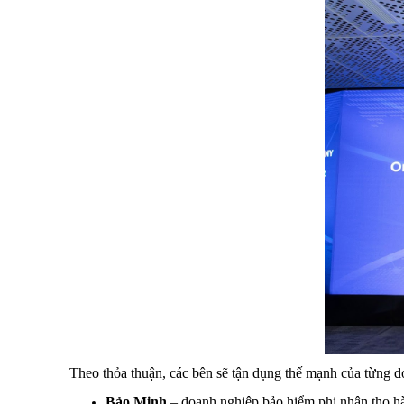
Theo thỏa thuận, các bên sẽ tận dụng thế mạnh của từng d
Bảo Minh
– doanh nghiệp bảo hiểm phi nhân thọ h