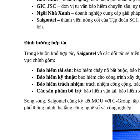
GIC JSC
– đơn vị tư vấn bảo hiểm chuyên sâu, uy t
Ngôi Nhà Xanh
– doanh nghiệp cung cấp giải pháp 
Saigontel
– thành viên nòng cốt của Tập đoàn SGI, 
lớn.
Định hướng hợp tác
Trong khuôn khổ hợp tác,
Saigontel
và các đối tác sẽ triể
vực chính gồm:
Bảo hiểm tài sản
: bảo hiểm cháy nổ bắt buộc, bảo h
Bảo hiểm kỹ thuật
: bảo hiểm cho công trình xây d
Bảo hiểm trách nhiệm
: trách nhiệm công cộng, tr
Các sản phẩm bổ trợ
: bảo hiểm vận tải, bảo hiểm
Song song, Saigontel cũng ký kết MOU với G-Group, tập tr
phố thông minh, hạ tầng công nghệ số và công nghiệp.