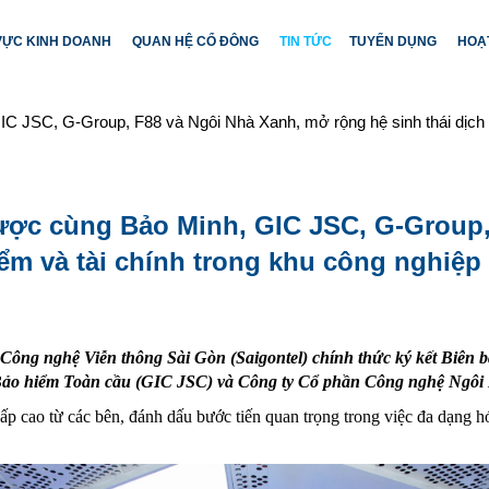
 VỰC KINH DOANH
QUAN HỆ CỔ ĐÔNG
TIN TỨC
TUYỂN DỤNG
HOẠ
GIC JSC, G-Group, F88 và Ngôi Nhà Xanh, mở rộng hệ sinh thái dịch 
 lược cùng Bảo Minh, GIC JSC, G-Group
iểm và tài chính trong khu công nghiệp
Công nghệ Viễn thông Sài Gòn (Saigontel) chính thức ký kết Biên 
Bảo hiểm Toàn cầu (GIC JSC) và Công ty Cổ phần Công nghệ Ngô
ấp cao từ các bên, đánh dấu bước tiến quan trọng trong việc đa dạng hóa