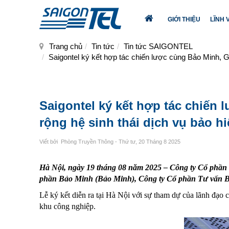
GIỚI THIỆU
LĨNH
TRANG
CHỦ
Trang chủ
Tin tức
Tin tức SAIGONTEL
Saigontel ký kết hợp tác chiến lược cùng Bảo Minh, 
Saigontel ký kết hợp tác chiến
rộng hệ sinh thái dịch vụ bảo h
Viết bởi
Phòng Truyền Thông
- Thứ tư, 20 Tháng 8 2025
Hà Nội, ngày 19 tháng 08 năm 2025 – Công ty Cổ phần 
phần Bảo Minh (Bảo Minh), Công ty Cổ phần Tư vấn 
Lễ ký kết diễn ra tại Hà Nội với sự tham dự của lãnh đạo c
khu công nghiệp.