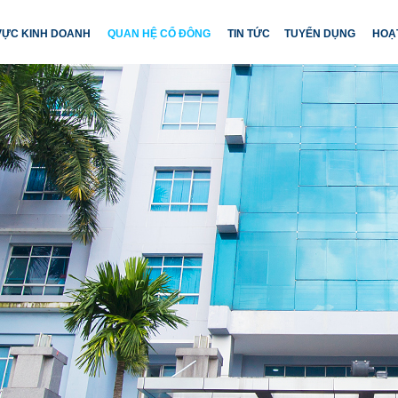
 VỰC KINH DOANH
QUAN HỆ CỔ ĐÔNG
TIN TỨC
TUYỂN DỤNG
HOẠ