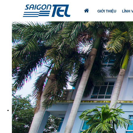
GIỚI THIỆU
LĨNH
TRANG
CHỦ