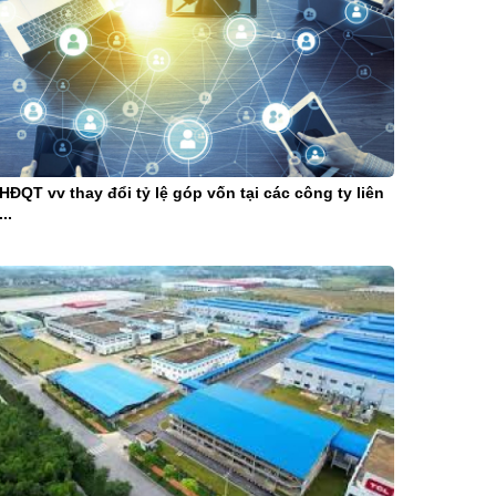
HĐQT vv thay đổi tỷ lệ góp vốn tại các công ty liên
...