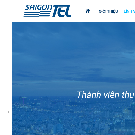
GIỚI THIỆU
LĨNH
TRANG
CHỦ