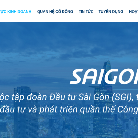
 VỰC KINH DOANH
QUAN HỆ CỔ ĐÔNG
TIN TỨC
TUYỂN DỤNG
HOẠ