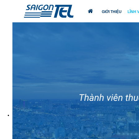
GIỚI THIỆU
LĨNH
TRANG
CHỦ