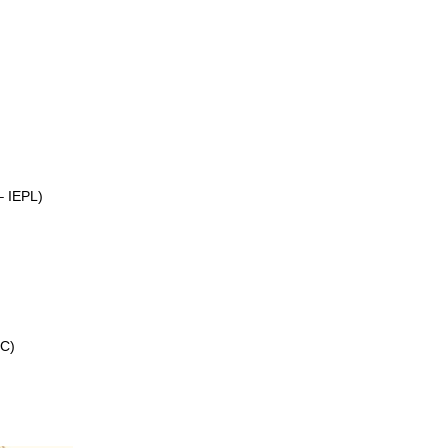
– IEPL)
IC)