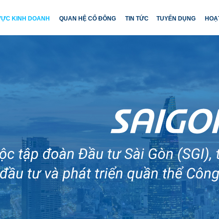
 VỰC KINH DOANH
QUAN HỆ CỔ ĐÔNG
TIN TỨC
TUYỂN DỤNG
HOẠ