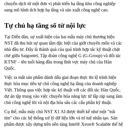
chuyển dịch từ một đơn vị phát triển hạ tầng khu công nghiệp
sang mô hình tích hợp hạ tầng và sản xuất công nghệ cao.
Tự chủ hạ tầng số từ nội lực
Tại Diễn đàn, sự xuất hiện của hai mẫu máy chủ thương hiệu
NST đã thu hút sự quan tâm đặc biệt của giới chuyên môn và các
nhà đầu tư. Đây là thành quả của quá trình hợp tác kỹ thuật chặt
chẽ giữa Saigontel, Tập đoàn công nghệ G (G-Group) và đối tác
KTNF – tên tuổi hàng đầu trong lĩnh vực máy chủ của Hàn
Quốc.
Việc ra mắt sản phẩm đánh dấu giai đoạn thực thi lộ trình hiện
thực hóa mục tiêu tự chủ công nghệ hạ tầng của doanh nghiệp
Việt. Thông qua việc hợp tác kỹ thuật với các đối tác Hàn Quốc,
dự án tập trung vào việc chuyển hóa năng lực từ lắp ráp sang làm
chủ công nghệ lõi và nội địa hóa sâu các cấu phần kỹ thuật.
Cụ thể, mẫu máy chủ NST X1 AI được thiết kế như một "trái
tim" cho các hệ thống xử lý dữ liệu lớn và trí tuệ nhân tạo. Sản
phẩm được xây dựng trên nền tảng Intel® Xeon® Scalable thế hệ