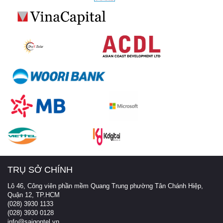
TRỤ SỞ CHÍNH
Lô 46, Công viên phần mềm Quang Trung phường Tân Chánh Hiệp,
Quận 12, TP.HCM
(028) 3930 1133
(028) 3930 0128
info@saigontel.vn