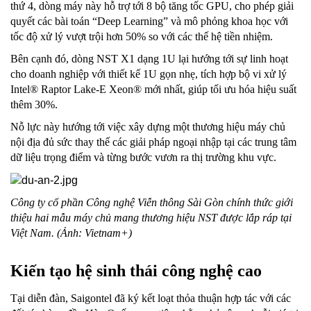
thứ 4, dòng máy này hỗ trợ tới 8 bộ tăng tốc GPU, cho phép giải
quyết các bài toán “Deep Learning” và mô phỏng khoa học với
tốc độ xử lý vượt trội hơn 50% so với các thế hệ tiền nhiệm.
Bên cạnh đó, dòng NST X1 dạng 1U lại hướng tới sự linh hoạt
cho doanh nghiệp với thiết kế 1U gọn nhẹ, tích hợp bộ vi xử lý
Intel® Raptor Lake-E Xeon® mới nhất, giúp tối ưu hóa hiệu suất
thêm 30%.
Nỗ lực này hướng tới việc xây dựng một thương hiệu máy chủ
nội địa đủ sức thay thế các giải pháp ngoại nhập tại các trung tâm
dữ liệu trọng điểm và từng bước vươn ra thị trường khu vực.
Công ty cổ phần Công nghệ Viễn thông Sài Gòn chính thức giới
thiệu hai mẫu máy chủ mang thương hiệu NST được lắp ráp tại
Việt Nam. (Ảnh: Vietnam+)
Kiến tạo hệ sinh thái công nghệ cao
Tại diễn đàn, Saigontel đã ký kết loạt thỏa thuận hợp tác với các