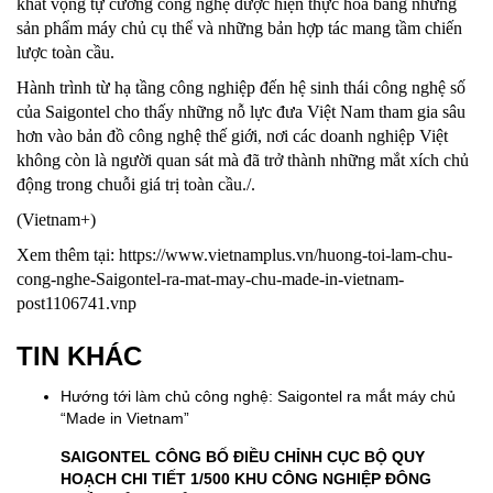
khát vọng tự cường công nghệ được hiện thực hóa bằng những
sản phẩm máy chủ cụ thể và những bản hợp tác mang tầm chiến
lược toàn cầu.
Hành trình từ hạ tầng công nghiệp đến hệ sinh thái công nghệ số
của Saigontel cho thấy những nỗ lực đưa Việt Nam tham gia sâu
hơn vào bản đồ công nghệ thế giới, nơi các doanh nghiệp Việt
không còn là người quan sát mà đã trở thành những mắt xích chủ
động trong chuỗi giá trị toàn cầu./.
(Vietnam+)
Xem thêm tại:
https://www.vietnamplus.vn/huong-toi-lam-chu-
cong-nghe-Saigontel-ra-mat-may-chu-made-in-vietnam-
post1106741.vnp
TIN KHÁC
Hướng tới làm chủ công nghệ: Saigontel ra mắt máy chủ
“Made in Vietnam”
SAIGONTEL CÔNG BỐ ĐIỀU CHỈNH CỤC BỘ QUY
HOẠCH CHI TIẾT 1/500 KHU CÔNG NGHIỆP ĐÔNG