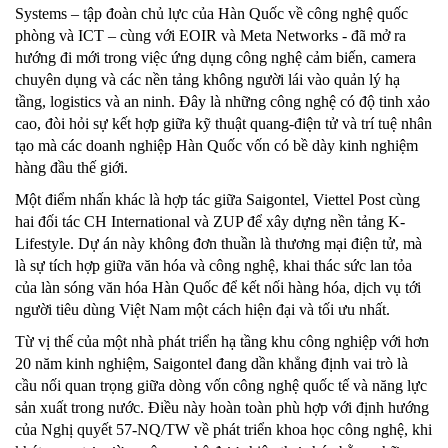
Systems – tập đoàn chủ lực của Hàn Quốc về công nghệ quốc
phòng và ICT – cùng với EOIR và Meta Networks - đã mở ra
hướng đi mới trong việc ứng dụng công nghệ cảm biến, camera
chuyên dụng và các nền tảng không người lái vào quản lý hạ
tầng, logistics và an ninh. Đây là những công nghệ có độ tinh xảo
cao, đòi hỏi sự kết hợp giữa kỹ thuật quang-điện tử và trí tuệ nhân
tạo mà các doanh nghiệp Hàn Quốc vốn có bề dày kinh nghiệm
hàng đầu thế giới.
Một điểm nhấn khác là hợp tác giữa Saigontel, Viettel Post cùng
hai đối tác CH International và ZUP để xây dựng nền tảng K-
Lifestyle. Dự án này không đơn thuần là thương mại điện tử, mà
là sự tích hợp giữa văn hóa và công nghệ, khai thác sức lan tỏa
của làn sóng văn hóa Hàn Quốc để kết nối hàng hóa, dịch vụ tới
người tiêu dùng Việt Nam một cách hiện đại và tối ưu nhất.
Từ vị thế của một nhà phát triển hạ tầng khu công nghiệp với hơn
20 năm kinh nghiệm, Saigontel đang dần khẳng định vai trò là
cầu nối quan trọng giữa dòng vốn công nghệ quốc tế và năng lực
sản xuất trong nước. Điều này hoàn toàn phù hợp với định hướng
của Nghị quyết 57-NQ/TW về phát triển khoa học công nghệ, khi