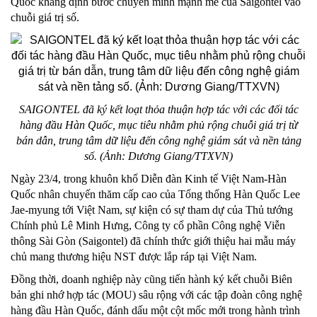
Quốc khẳng định bước chuyển mình mạnh mẽ của Saigontel vào
chuỗi giá trị số.
SAIGONTEL đã ký kết loạt thỏa thuận hợp tác với các đối tác
hàng đầu Hàn Quốc, mục tiêu nhằm phủ rộng chuỗi giá trị từ
bán dẫn, trung tâm dữ liệu đến công nghệ giám sát và nền tảng
số. (Ảnh: Dương Giang/TTXVN)
Ngày 23/4, trong khuôn khổ Diễn đàn Kinh tế Việt Nam-Hàn
Quốc nhân chuyến thăm cấp cao của Tổng thống Hàn Quốc Lee
Jae-myung tới Việt Nam, sự kiện có sự tham dự của Thủ tướng
Chính phủ Lê Minh Hưng, Công ty cổ phần Công nghệ Viễn
thông Sài Gòn (Saigontel) đã chính thức giới thiệu hai mẫu máy
chủ mang thương hiệu NST được lắp ráp tại Việt Nam.
Đồng thời, doanh nghiệp này cũng tiến hành ký kết chuỗi Biên
bản ghi nhớ hợp tác (MOU) sâu rộng với các tập đoàn công nghệ
hàng đầu Hàn Quốc, đánh dấu một cột mốc mới trong hành trình