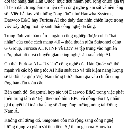
đối tác hàng đầu Hàn Quốc, mục tiêu nhằm phủ rộng chuỗi giá trị
từ bán dẫn, trung tâm dữ liệu đến công nghệ giám sát và nền tảng
số. Việc bắt tay với những "ông lớn" như Hanwha Systems,
Daewoo E&C hay Furiosa AI cho thấy tầm nhìn chiến lược trong
việc xây dựng một hệ sinh thái công nghệ đa tầng.
Trong lĩnh vực bán dẫn – ngành công nghiệp được coi là "hạt
nhân" của cuộc cách mạng 4.0 – thỏa thuận giữa Saigontel cùng
G-Group, Furiosa AI, KTNF và ECV sẽ tập trung vào nghiên
cứu, phát triển và chuyển giao công nghệ sản xuất chip AI.
Cụ thể, Furiosa AI – “kỳ lân” công nghệ của Hàn Quốc với thế
mạnh về các bộ tăng tốc AI hiệu suất cao và tiết kiệm năng lượng
sẽ là đối tác giúp Việt Nam từng bước tham gia vào chuỗi cung
ứng bán dẫn toàn cầu.
Bên cạnh đó, Saigontel hợp tác với Daewoo E&C trong việc phát
triển trung tâm dữ liệu theo mô hình EPC và đồng đầu tư, nhằm
giải quyết bài toán hạ tầng số đang tăng trưởng nóng tại Đông
Nam Á.
Không chỉ dừng đó, Saigontel còn mở rộng sang công nghệ
lưỡng dụng và giám sát tiên tiến. Sự tham gia của Hanwha