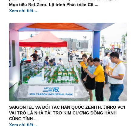
Mục tiêu Net-Zero: Lộ trình Phát triển Cô ...
Xem chi tiết...
SAIGONTEL VÀ ĐỐI TÁC HÀN QUỐC ZENITH, JINRO VỚI
VAI TRÒ LÀ NHÀ TÀI TRỢ KIM CƯƠNG ĐỒNG HÀNH
CÙNG TỈNH ...
Xem chi tiết...