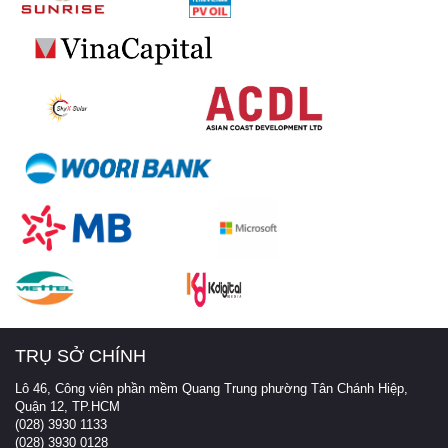
TRỤ SỞ CHÍNH
Lô 46, Công viên phần mềm Quang Trung phường Tân Chánh Hiệp,
Quận 12, TP.HCM
(028) 3930 1133
(028) 3930 0128