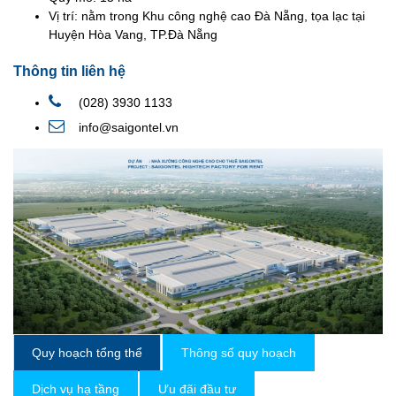
Vị trí:
nằm trong Khu công nghệ cao Đà Nẵng, tọa lạc tại
Huyện Hòa Vang, TP.Đà Nẵng
Thông tin liên hệ
(028) 3930 1133
info@saigontel.vn
Quy hoạch tổng thể
Thông số quy hoạch
Dịch vụ hạ tầng
Ưu đãi đầu tư